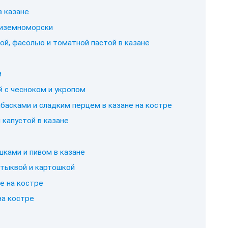
в казане
диземноморски
ой, фасолью и томатной пастой в казане
и
 с чесноком и укропом
басками и сладким перцем в казане на костре
 капустой в казане
ками и пивом в казане
 тыквой и картошкой
е на костре
на костре