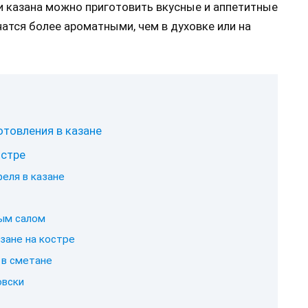
и казана можно приготовить вкусные и аппетитные
чатся более ароматными, чем в духовке или на
отовления в казане
остре
еля в казане
ым салом
зане на костре
 в сметане
овски