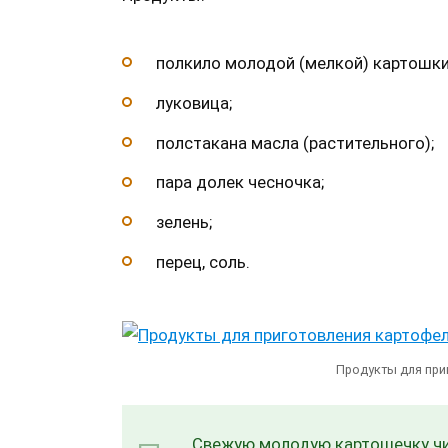
полкило молодой (мелкой) картошки
луковица;
полстакана масла (растительного);
пара долек чесночка;
зелень;
перец, соль.
Продукты для при
Свежую молодую картошечку чи