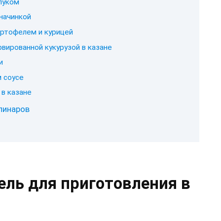
луком
начинкой
артофелем и курицей
вированной кукурузой в казане
и
 соусе
 в казане
линаров
ель для приготовления в