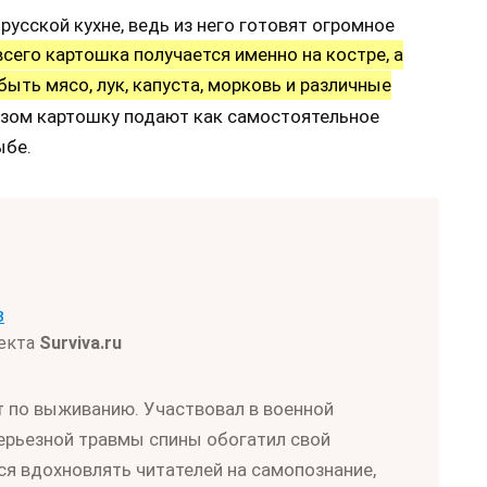
русской кухне, ведь из него готовят огромное
всего картошка получается именно на костре, а
ть мясо, лук, капуста, морковь и различные
зом картошку подают как самостоятельное
ыбе.
в
оекта
Surviva.ru
т по выживанию. Участвовал в военной
серьезной травмы спины обогатил свой
ся вдохновлять читателей на самопознание,