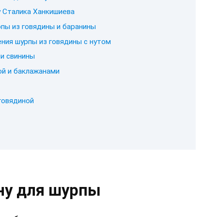
у Сталика Ханкишиева
пы из говядины и баранины
ния шурпы из говядины с нутом
 и свинины
ой и баклажанами
говядиной
ну для шурпы