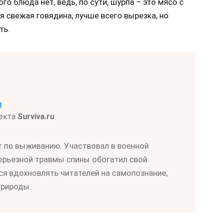
о блюда нет, ведь, по сути, шурпа – это мясо с
я свежая говядина, лучше всего вырезка, но
ть.
в
оекта
Surviva.ru
т по выживанию. Участвовал в военной
серьезной травмы спины обогатил свой
ся вдохновлять читателей на самопознание,
природы.