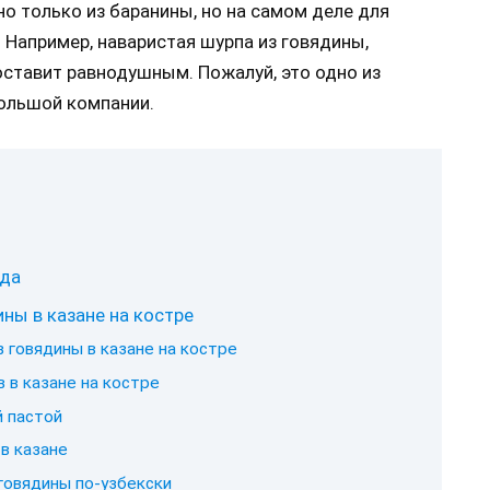
но только из баранины, но на самом деле для
Например, наваристая шурпа из говядины,
 оставит равнодушным. Пожалуй, это одно из
большой компании.
ы
юда
ны в казане на костре
 говядины в казане на костре
 в казане на костре
й пастой
 в казане
говядины по-узбекски