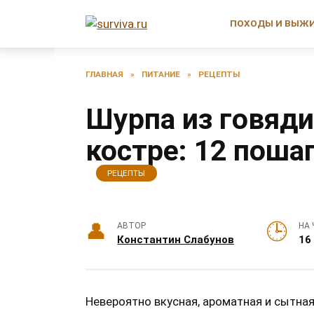
Перейти
к
ПОХОДЫ И ВЫЖ
содержанию
ГЛАВНАЯ
»
ПИТАНИЕ
»
РЕЦЕПТЫ
Шурпа из говяди
костре: 12 поша
РЕЦЕПТЫ
АВТОР
НА 
Константин Слабунов
16
Невероятно вкусная, ароматная и сытна