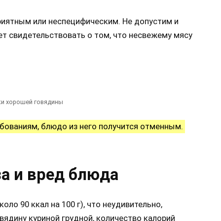
риятным или неспецифическим. Не допустим и
жет свидетельствовать о том, что несвежему мясу
ки хорошей говядины
бованиям, блюдо из него получится отменным.
а и вред блюда
ло 90 ккал на 100 г), что неудивительно,
овядину куриной грудной, количество калорий