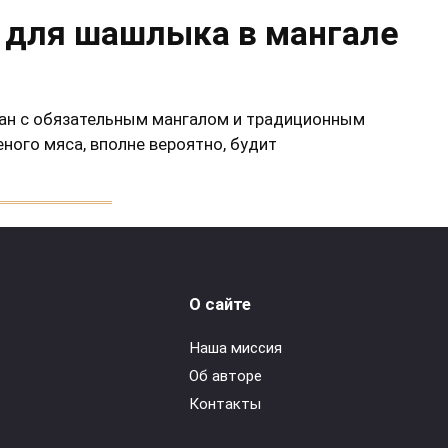
р для шашлыка в мангале
язан с обязательным мангалом и традиционным
ого мяса, вполне вероятно, будит
из батарейки и фольги
О сайте
Наша миссия
Об авторе
о развести костер, а под рукой нет ни спичек, ни
Контакты
а настолько ветреная, что