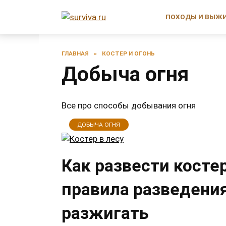
Перейти
к
ПОХОДЫ И ВЫЖ
содержанию
ГЛАВНАЯ
»
КОСТЕР И ОГОНЬ
Добыча огня
Все про способы добывания огня
ДОБЫЧА ОГНЯ
Как развести костер
правила разведения
разжигать