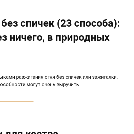
без спичек (23 способа):
ез ничего, в природных
ыками разжигания огня без спичек или зажигалки,
особности могут очень выручить
у для костра