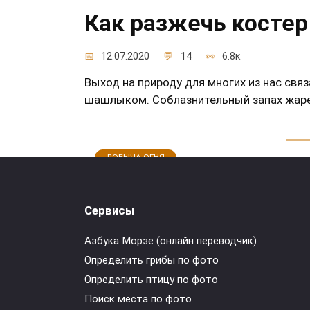
Как разжечь косте
12.07.2020
14
6.8к.
Выход на природу для многих из нас св
шашлыком. Соблазнительный запах жарен
ДОБЫЧА ОГНЯ
Как сделать огонь 
Сервисы
Азбука Морзе (онлайн переводчик)
11.07.2020
8
2.3к.
Определить грибы по фото
Бывают ситуации, когда срочно необходим
Определить птицу по фото
зажигалки. А может они и есть, но погод
Поиск места по фото