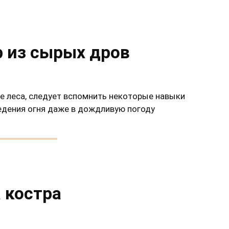
р из сырых дров
е леса, следует вспомнить некоторые навыки
едения огня даже в дождливую погоду
 костра