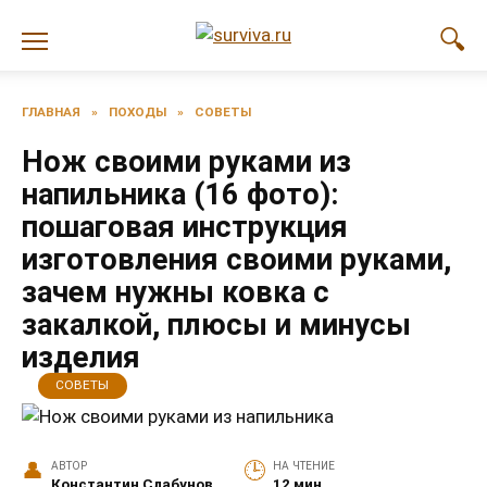
Перейти
к
содержанию
ГЛАВНАЯ
»
ПОХОДЫ
»
СОВЕТЫ
Нож своими руками из
напильника (16 фото):
пошаговая инструкция
изготовления своими руками,
зачем нужны ковка с
закалкой, плюсы и минусы
изделия
СОВЕТЫ
АВТОР
НА ЧТЕНИЕ
Константин Слабунов
12 мин