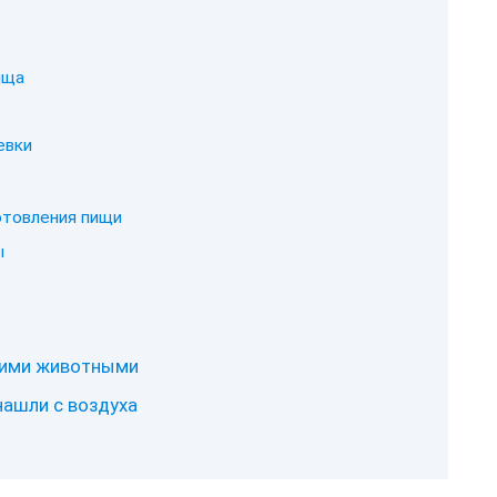
ища
евки
отовления пищи
ы
икими животными
нашли с воздуха