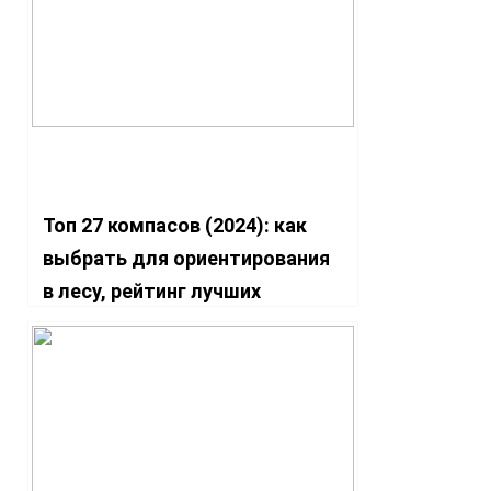
правила, виды
Топ 27 компасов (2024): как
выбрать для ориентирования
в лесу, рейтинг лучших
туристических, электронных,
современных приборов,
описания и фото