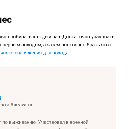
лес
ьно собирать каждый раз. Достаточно упаковать
д первым походом, а затем постоянно брать этот
ичного снаряжения для похода
:
в
оекта
Surviva.ru
т по выживанию. Участвовал в военной