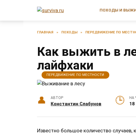
Перейти
к
ПОХОДЫ И ВЫЖ
содержанию
ГЛАВНАЯ
»
ПОХОДЫ
»
ПЕРЕДВИЖЕНИЕ ПО МЕСТ
Как выжить в л
лайфхаки
ПЕРЕДВИЖЕНИЕ ПО МЕСТНОСТИ
АВТОР
НА 
Константин Слабунов
18
Известно большое количество случаев, к