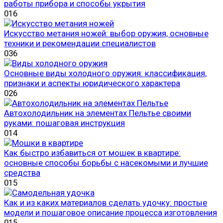
работы прибора и способы укрытия
0
16
Искусство метания ножей: выбор оружия, основные
техники и рекомендации специалистов
0
36
Основные виды холодного оружия: классификация,
признаки и аспекты юридического характера
0
26
Автохолодильник на элементах Пельтье своими
руками: пошаговая инструкция
0
14
Как быстро избавиться от мошек в квартире:
основные способы борьбы с насекомыми и лучшие
средства
0
15
Как и из каких материалов сделать удочку: простые
модели и пошаговое описание процесса изготовления
0
15