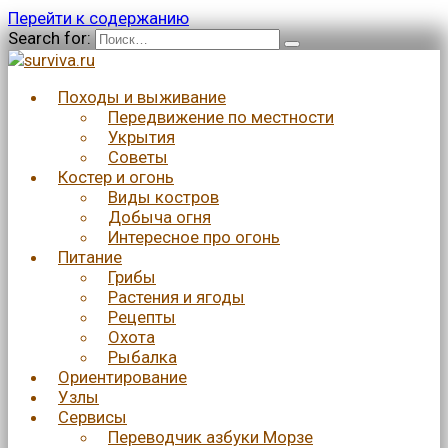
Перейти к содержанию
Search for:
Походы и выживание
Передвижение по местности
Укрытия
Советы
Костер и огонь
Виды костров
Добыча огня
Интересное про огонь
Питание
Грибы
Растения и ягоды
Рецепты
Охота
Рыбалка
Ориентирование
Узлы
Сервисы
Переводчик азбуки Морзе