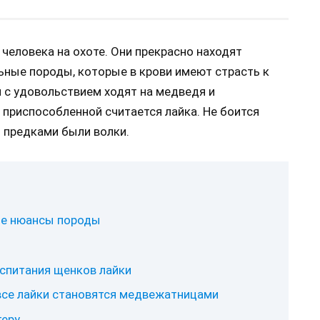
человека на охоте. Они прекрасно находят
ные породы, которые в крови имеют страсть к
и с удовольствием ходят на медведя и
 приспособленной считается лайка. Не боится
о предками были волки.
ие нюансы породы
спитания щенков лайки
 все лайки становятся медвежатницами
теру