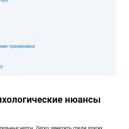
емя тренировки
пу
ихологические нюансы
тельные черты. Легко заметить среди других