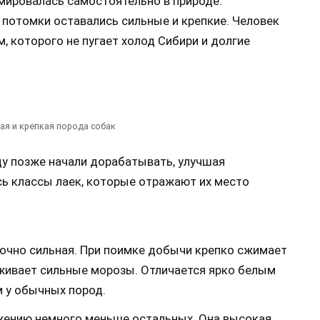
рмировалась самостоятельно в природе.
 потомки оставались сильные и крепкие. Человек
, которого не пугает холод Сибири и долгие
ная и крепкая порода собак
ду позже начали дорабатывать, улучшая
ь классы лаек, которые отражают их место
очно сильная. При поимке добычи крепко сжимает
живает сильные морозы. Отличается ярко белым
м у обычных пород.
жению немного меньше остальных. Она высокая,