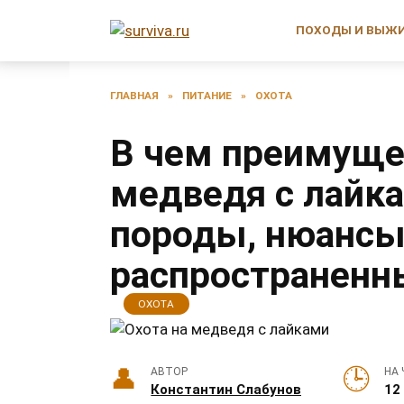
Перейти
к
ПОХОДЫ И ВЫЖ
содержанию
ГЛАВНАЯ
»
ПИТАНИЕ
»
ОХОТА
В чем преимуще
медведя с лайк
породы, нюансы
распространенн
ОХОТА
АВТОР
НА 
Константин Слабунов
12