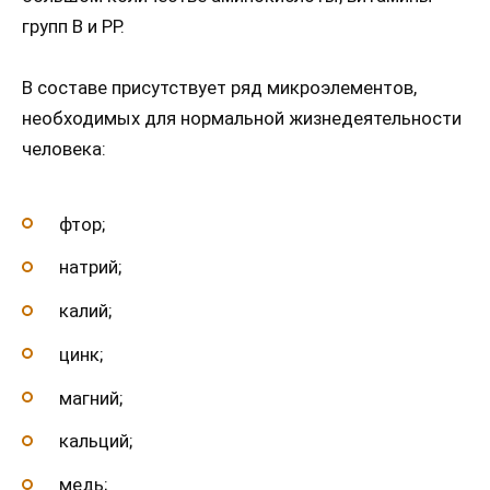
групп В и РР.
В составе присутствует ряд микроэлементов,
необходимых для нормальной жизнедеятельности
человека:
фтор;
натрий;
калий;
цинк;
магний;
кальций;
медь;