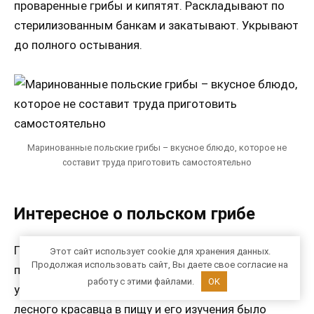
проваренные грибы и кипятят. Раскладывают по
стерилизованным банкам и закатывают. Укрывают
до полного остывания.
Маринованные польские грибы – вкусное блюдо, которое не
составит труда приготовить самостоятельно
Интересное о польском грибе
Панский боровик пользуется большой
Этот сайт использует cookie для хранения данных.
Продолжая использовать сайт, Вы даете свое согласие на
популярностью, его вкусовые качества слегка
работу с этими файлами.
OK
уступают белому грибу. За время употребления
лесного красавца в пищу и его изучения было